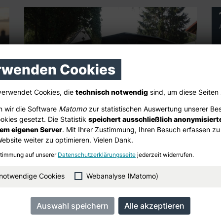
rwenden Cookies
verwendet Cookies, die
technisch notwendig
sind, um diese Seiten
 wir die Software
Matomo
zur statistischen Auswertung unserer Be
Arbeiten auf dem Alten
kies gesetzt. Die Statistik
speichert ausschließlich anonymisiert
rem eigenen Server
. Mit Ihrer Zustimmung, Ihren Besuch erfassen zu
Friedhof
Website weiter zu optimieren. Vielen Dank.
In den kommenden Wochen und
stimmung auf unserer
Datenschutzerklärungsseite
jederzeit widerrufen.
Monaten werden notwendige Arbeiten
 notwendige Cookies
Webanalyse (Matomo)
auf dem Alten Friedhof durchgeführt.
Das teilte die Stadtverwaltung dem
Ratsmitglied Dirk Lüpschen mit, der sich
nach Eingaben aus der Sinnersdorfer