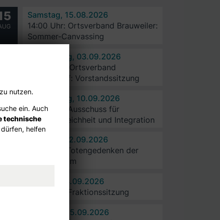
15
Samstag, 15.08.2026
14:00 Uhr: Ortsverband Brauweiler:
AUG
Sommer-Canvassing
03
Donnerstag, 03.09.2026
20:00 Uhr: Ortsverband
SEP
Sinnersdorf: Vorstandssitzung
 zu nutzen.
10
Donnerstag, 10.09.2026
suche ein. Auch
18:00 Uhr: Ausschuss für
SEP
e technische
Chancengleichheit und Integration
 dürfen, helfen
12
Samstag, 12.09.2026
11:00 Uhr: Totengedenken der
SEP
CDU Pulheim
14
Montag, 14.09.2026
18:00 Uhr: Fraktionssitzung
SEP
15
Dienstag, 15.09.2026