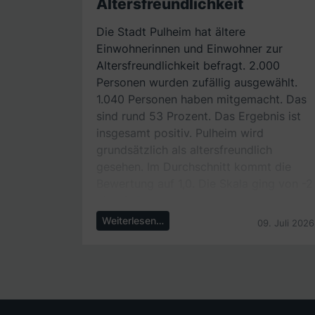
Altersfreundlichkeit
Die Stadt Pulheim hat ältere
Einwohnerinnen und Einwohner zur
Altersfreundlichkeit befragt. 2.000
Personen wurden zufällig ausgewählt.
1.040 Personen haben mitgemacht. Das
sind rund 53 Prozent. Das Ergebnis ist
insgesamt positiv. Pulheim wird
grundsätzlich als altersfreundlich
gesehen. Im Durchschnitt kommt die
Bewertung auf 1,0. Die Skala ging von -2
bis +2. Besonders gut bewertet wurde
das Wohnen. Viele Befragte finden, dass
Weiterlesen…
09. Juli 2026
ihr Zuhause gut erreichbar ist. Auch die
finanzielle Lage wurde meist positiv
bewertet. Viele sagen, dass ihr
Einkommen für die Grundbedürfnisse
reicht. Auch beim Thema Respekt gab es