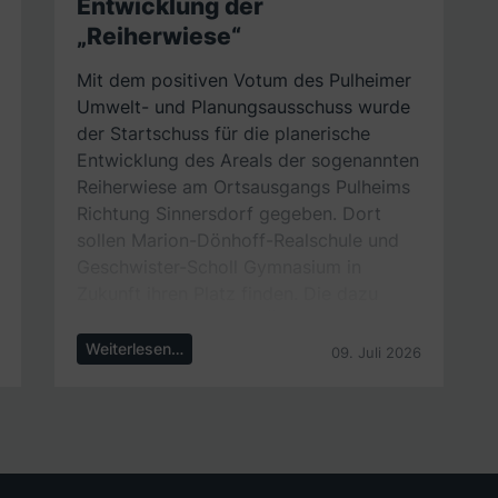
Entwicklung der
„Reiherwiese“
Mit dem positiven Votum des Pulheimer
Umwelt- und Planungsausschuss wurde
der Startschuss für die planerische
Entwicklung des Areals der sogenannten
Reiherwiese am Ortsausgangs Pulheims
Richtung Sinnersdorf gegeben. Dort
sollen Marion-Dönhoff-Realschule und
Geschwister-Scholl Gymnasium in
Zukunft ihren Platz finden. Die dazu
nötigen Verfahren zur Änderung des
Flächennutzungsplans und der Erstellung
Weiterlesen…
09. Juli 2026
eines Bebauungsplans wurde nunmehr
beschlossen.
Die Fraktionsvorsitzenden von CDU und
SPD im Pulheimer Stadtrat Michael
Kahsnitz und David Hochhausen,