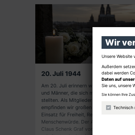
Wir ve
Unsere Website 
Außerdem setzen
20. Juli 1944
dabei werden Coo
Daten auf unse
Am 20. Juli erinnern wir an die Frauen
Sie uns, unsere 
und Männer, die sich mutig gegen Hitler
Sie können Ihre Zu
stellten. Als Mitglieder der CDU
empfinden wir großen Respekt vor ihrem
Technisch
Einsatz für Freiheit, Recht und
Menschenwürde. Der Anschlag von
Claus Schenk Graf von Stauffenberg