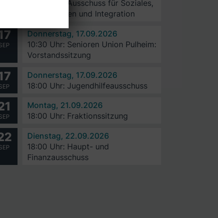
18:00 Uhr: Ausschuss für Soziales,
SEP
Generationen und Integration
17
Donnerstag, 17.09.2026
10:30 Uhr: Senioren Union Pulheim:
SEP
Vorstandssitzung
17
Donnerstag, 17.09.2026
18:00 Uhr: Jugendhilfeausschuss
SEP
21
Montag, 21.09.2026
18:00 Uhr: Fraktionssitzung
SEP
22
Dienstag, 22.09.2026
18:00 Uhr: Haupt- und
SEP
Finanzausschuss