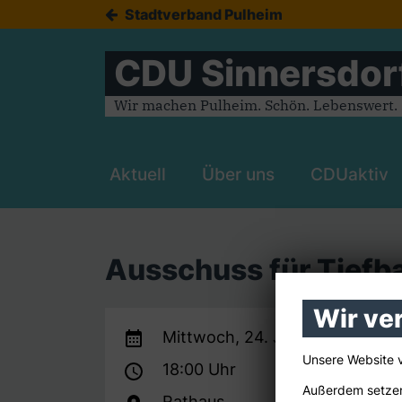
Stadtverband Pulheim
CDU Sinnersdor
Wir machen Pulheim. Schön. Lebenswert. Z
Aktuell
Über uns
CDUaktiv
Ausschuss für Tiefb
Wir ve
Mittwoch, 24. Juni 2026
Unsere Website 
18:00 Uhr
Außerdem setzen
Rathaus