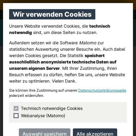
Stadtverband Pulheim
Wir verwenden Cookies
CDU Sinnersdorf
Unsere Website verwendet Cookies, die
technisch
notwendig
sind, um diese Seiten zu nutzen.
Außerdem setzen wir die Software
Matomo
zur
statistischen Auswertung unserer Besuche ein. Auch dabei
werden Cookies gesetzt. Die Statistik
speichert
Frauen Union Pulheim:
ausschließlich anonymisierte technische Daten auf
Vorstandssitzung
unserem eigenen Server
. Mit Ihrer Zustimmung, Ihren
Besuch erfassen zu dürfen, helfen Sie uns, unsere Website
weiter zu optimieren. Vielen Dank.
Montag, 15. Juni 2026
Sie können Ihre Zustimmung auf unserer
Datenschutzerklärungsseite
jederzeit widerrufen.
19:00 Uhr
Technisch notwendige Cookies
Rathaus
Webanalyse (Matomo)
Raum 46 (Saal I)
Alte Kölner Straße 26
Pulheim