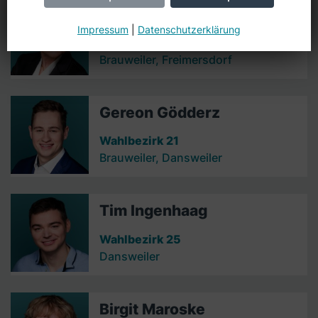
Mathilde Ehlen
Impressum
|
Datenschutzerklärung
Wahlbezirk 24
Brauweiler, Freimersdorf
Gereon Gödderz
Wahlbezirk 21
Brauweiler, Dansweiler
Tim Ingenhaag
Wahlbezirk 25
Dansweiler
Birgit Maroske