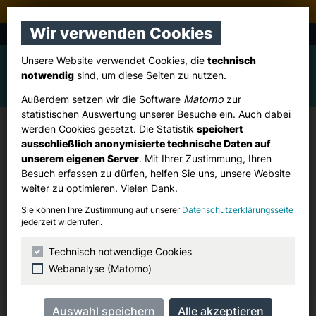
Stadtverband Pulheim
Wir verwenden Cookies
CDU Brauweiler, Dansweiler, Freimersdorf
Unsere Website verwendet Cookies, die
technisch
notwendig
sind, um diese Seiten zu nutzen.
Außerdem setzen wir die Software
Matomo
zur
statistischen Auswertung unserer Besuche ein. Auch dabei
werden Cookies gesetzt. Die Statistik
speichert
Ratsmitglieder
ausschließlich anonymisierte technische Daten auf
unserem eigenen Server
. Mit Ihrer Zustimmung, Ihren
Brauweiler, Dansweiler und Freimersdorf werden im
Besuch erfassen zu dürfen, helfen Sie uns, unsere Website
Stadtrat durch fünf Mitglieder unseres Ortsverbandes
weiter zu optimieren. Vielen Dank.
vertreten, die ihre Wahlkreise bei der letzten
Sie können Ihre Zustimmung auf unserer
Datenschutzerklärungsseite
Kommunalwahl jeweils direkt gewinnen konnten.
jederzeit widerrufen.
Kontakt Fraktionsbüro
Technisch notwendige Cookies
Webanalyse (Matomo)