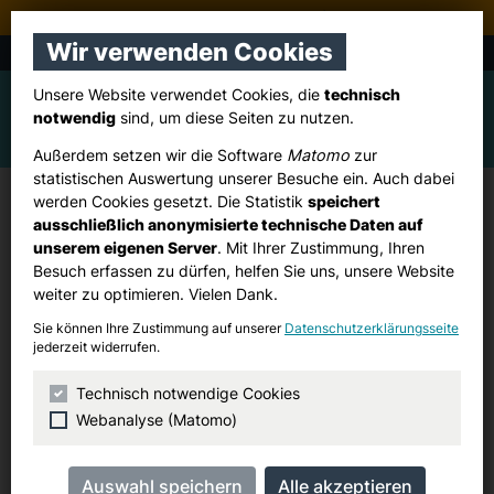
Stadtverband Pulheim
Wir verwenden Cookies
CDU Stommeln, Stommelerbusch, Ingendorf
Unsere Website verwendet Cookies, die
technisch
notwendig
sind, um diese Seiten zu nutzen.
Außerdem setzen wir die Software
Matomo
zur
statistischen Auswertung unserer Besuche ein. Auch dabei
werden Cookies gesetzt. Die Statistik
speichert
CDU Pulheim:
ausschließlich anonymisierte technische Daten auf
Mitgliederversammlung zur
unserem eigenen Server
. Mit Ihrer Zustimmung, Ihren
Besuch erfassen zu dürfen, helfen Sie uns, unsere Website
Aufstellung der CDU-Bewerber für
weiter zu optimieren. Vielen Dank.
die Kommunalwahl 2025 in
Sie können Ihre Zustimmung auf unserer
Datenschutzerklärungsseite
Pulheim
jederzeit widerrufen.
Technisch notwendige Cookies
Montag, 26. Mai 2025
Webanalyse (Matomo)
18:00 Uhr