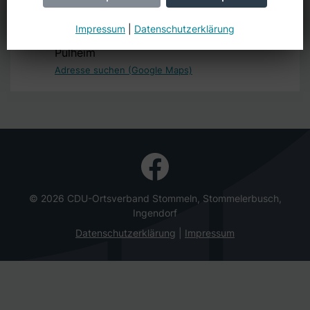
Rathaus
Ratssaal
Impressum
|
Datenschutzerklärung
Alte Kölner Straße 26
Pulheim
Adresse suchen (Google Maps)
© 2026 CDU-Ortsverband Stommeln, Stommelerbusch,
Ingendorf
Datenschutzerklärung
Impressum