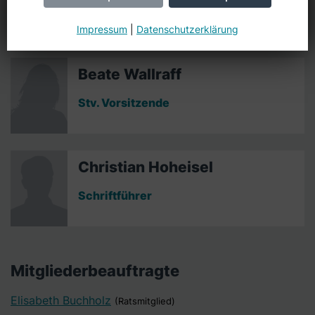
Jessica.Peters@netcologne.de
Impressum
|
Datenschutzerklärung
Beate Wallraff
Stv. Vorsitzende
Christian Hoheisel
Schriftführer
Mitgliederbeauftragte
Elisabeth Buchholz
(Ratsmitglied)