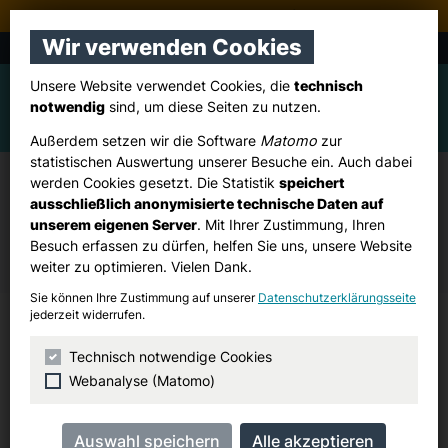
Stadtverband Pulheim
Wir verwenden Cookies
CDU Stommeln, Stommelerbusch, Ingendorf
Unsere Website verwendet Cookies, die
technisch
notwendig
sind, um diese Seiten zu nutzen.
Außerdem setzen wir die Software
Matomo
zur
statistischen Auswertung unserer Besuche ein. Auch dabei
werden Cookies gesetzt. Die Statistik
speichert
Vorstand des CDU-Ortsverbandes
ausschließlich anonymisierte technische Daten auf
Stommeln, Stommelerbusch,
unserem eigenen Server
. Mit Ihrer Zustimmung, Ihren
Besuch erfassen zu dürfen, helfen Sie uns, unsere Website
Ingendorf
weiter zu optimieren. Vielen Dank.
Sie können Ihre Zustimmung auf unserer
Datenschutzerklärungsseite
jederzeit widerrufen.
Jessica Peters
Technisch notwendige Cookies
Vorsitzende
Webanalyse (Matomo)
Rheidter Weg 55
50259 Pulheim (Stommeln)