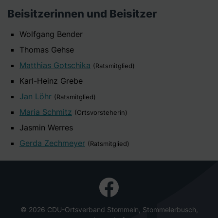
Beisitzerinnen und Beisitzer
Wolfgang Bender
Thomas Gehse
Matthias Gotschika
(Ratsmitglied)
Karl-Heinz Grebe
Jan Löhr
(Ratsmitglied)
Maria Schmitz
(Ortsvorsteherin)
Jasmin Werres
Gerda Zechmeyer
(Ratsmitglied)
© 2026 CDU-Ortsverband Stommeln, Stommelerbusch,