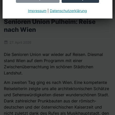
Copyright Gerlinde Burmeister
Impressum
|
Datenschutzerklärung
Senioren Union Pulheim: Reise
nach Wien
27. April 2026
Die Senioren Union war wieder auf Reisen. Diesmal
stand Wien auf dem Programm mit einer
Zwischenübernachtung im schönen Städtchen
Landshut.
Am zweiten Tag ging es nach Wien. Eine kompetente
Reiseleiterin zeigte uns alle architektonischen Schätze
und Sehenswürdigkeiten dieser wunderschönen Stadt.
Dank zahlreicher Prunkbauten aus der römisch-
deutschen und der österreichischen Kaiserzeit und
nicht zuletzt dank des Rufes als Musikhauptstadt, den