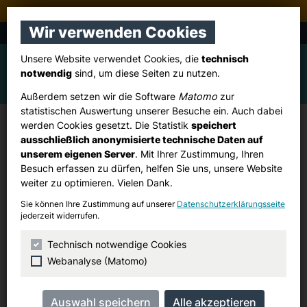
Stadtverband Pulheim
Wir verwenden Cookies
CDU Brauweiler, Dansweiler, Freimersdorf
Unsere Website verwendet Cookies, die
technisch
notwendig
sind, um diese Seiten zu nutzen.
Außerdem setzen wir die Software
Matomo
zur
statistischen Auswertung unserer Besuche ein. Auch dabei
werden Cookies gesetzt. Die Statistik
speichert
Beginn der neuen Wahlperiode
ausschließlich anonymisierte technische Daten auf
unserem eigenen Server
. Mit Ihrer Zustimmung, Ihren
Besuch erfassen zu dürfen, helfen Sie uns, unsere Website
Samstag, 01. November 2025
weiter zu optimieren. Vielen Dank.
Sie können Ihre Zustimmung auf unserer
Datenschutzerklärungsseite
jederzeit widerrufen.
Technisch notwendige Cookies
Webanalyse (Matomo)