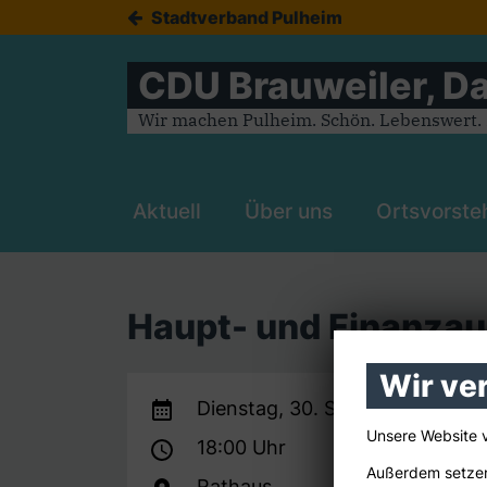
Stadtverband Pulheim
CDU Brauweiler, Da
Wir machen Pulheim. Schön. Lebenswert. Z
Aktuell
Über uns
Ortsvorste
Haupt- und Finanza
Wir ve
Dienstag, 30. September 2025
Unsere Website 
18:00 Uhr
Außerdem setzen
Rathaus