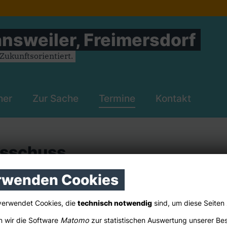
nsweiler, Freimersdorf
ukunftsorientiert.
her
Zur Sache
Termine
Kontakt
usschuss
rwenden Cookies
verwendet Cookies, die
technisch notwendig
sind, um diese Seiten
 wir die Software
Matomo
zur statistischen Auswertung unserer Be
Adresse suchen (Google Maps)