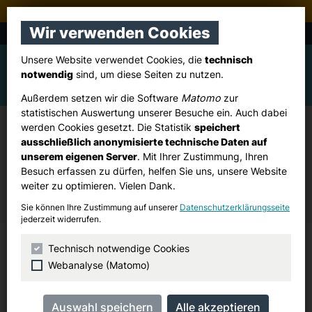
Stadtverband Pulheim
Wir verwenden Cookies
CDU Brauweiler, Dansweiler, Freimersdorf
Unsere Website verwendet Cookies, die
technisch
notwendig
sind, um diese Seiten zu nutzen.
Außerdem setzen wir die Software
Matomo
zur
statistischen Auswertung unserer Besuche ein. Auch dabei
werden Cookies gesetzt. Die Statistik
speichert
Zur Sache
ausschließlich anonymisierte technische Daten auf
unserem eigenen Server
. Mit Ihrer Zustimmung, Ihren
Mit unserer Veröffentlichung
„Zur Sache“
informieren
Besuch erfassen zu dürfen, helfen Sie uns, unsere Website
wir Bürgerinnen und Bürger in Brauweiler, Dansweiler
weiter zu optimieren. Vielen Dank.
und Freimersdorf über aktuelle Entwicklungen vor Ort.
Sie können Ihre Zustimmung auf unserer
Datenschutzerklärungsseite
jederzeit widerrufen.
Ausgabe April 2024
Technisch notwendige Cookies
Webanalyse (Matomo)