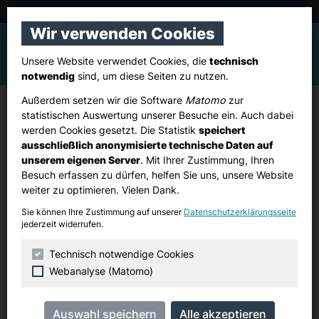
CDU Pulheim
Wir verwenden Cookies
Unsere Website verwendet Cookies, die
technisch
notwendig
sind, um diese Seiten zu nutzen.
Außerdem setzen wir die Software
Matomo
zur
Ortsverband Pulheim: Canvassing
statistischen Auswertung unserer Besuche ein. Auch dabei
werden Cookies gesetzt. Die Statistik
speichert
"Endspurt I" mit Landrat Frank Rock
ausschließlich anonymisierte technische Daten auf
unserem eigenen Server
. Mit Ihrer Zustimmung, Ihren
Besuch erfassen zu dürfen, helfen Sie uns, unsere Website
Samstag, 06. September 2025
weiter zu optimieren. Vielen Dank.
10:00 Uhr
–
13:00 Uhr
Sie können Ihre Zustimmung auf unserer
Datenschutzerklärungsseite
jederzeit widerrufen.
Pulheimer Marktplatz
Venloer Straße 112
Technisch notwendige Cookies
Pulheim
Webanalyse (Matomo)
Adresse suchen (Google Maps)