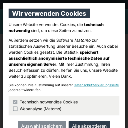
CDU Pulheim
Wir verwenden Cookies
Unsere Website verwendet Cookies, die
technisch
notwendig
sind, um diese Seiten zu nutzen.
Außerdem setzen wir die Software
Matomo
zur
Ortsverband Sinnersdorf:
statistischen Auswertung unserer Besuche ein. Auch dabei
werden Cookies gesetzt. Die Statistik
speichert
Canvassing
ausschließlich anonymisierte technische Daten auf
unserem eigenen Server
. Mit Ihrer Zustimmung, Ihren
Besuch erfassen zu dürfen, helfen Sie uns, unsere Website
Samstag, 13. September 2025
weiter zu optimieren. Vielen Dank.
09:30 Uhr
–
11:30 Uhr
Sie können Ihre Zustimmung auf unserer
Datenschutzerklärungsseite
jederzeit widerrufen.
Dorfplatz
Pulheim-Sinnersdorf
Technisch notwendige Cookies
Adresse suchen (Google Maps)
Webanalyse (Matomo)