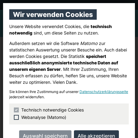
CDU Pulheim
Wir verwenden Cookies
Unsere Website verwendet Cookies, die
technisch
notwendig
sind, um diese Seiten zu nutzen.
Außerdem setzen wir die Software
Matomo
zur
Ortsverband Sinnersdorf:
statistischen Auswertung unserer Besuche ein. Auch dabei
werden Cookies gesetzt. Die Statistik
speichert
Vorstandssitzung
ausschließlich anonymisierte technische Daten auf
unserem eigenen Server
. Mit Ihrer Zustimmung, Ihren
Besuch erfassen zu dürfen, helfen Sie uns, unsere Website
Donnerstag, 11. Juni 2026
weiter zu optimieren. Vielen Dank.
20:00 Uhr
Sie können Ihre Zustimmung auf unserer
Datenschutzerklärungsseite
jederzeit widerrufen.
Restaurant „En d’r Kurv“, Haus Faßbender
Tagungsraum
Technisch notwendige Cookies
Stommelner Straße 92
Webanalyse (Matomo)
Pulheim-Sinnersdorf
Adresse suchen (Google Maps)